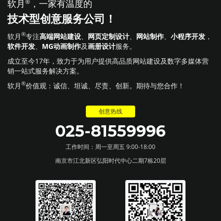
软月
®
，一家有温度的
技术型创意服务公司！
®
软月
专注
高端网站建设
、
网页定制设计
、
网站制作
、
小程序开发
，
软件开发
、
MG动画制作
及
画册设计
服务。
成立至今17年，致力于为用户提供高品质网站建设及数字多媒体营
销一站式服务解决方案。
®
软月
价值观：诚信、坦诚、尽责、创新。期待与您合作！
创意热线
025-81559996
工作时间：周一至周五 9:00-18:00
南京市江北新区弘阳时代中心二期7栋20层