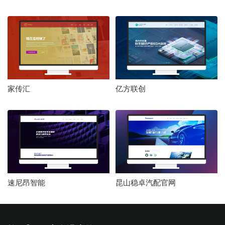
司
家传汇
亿方联创
速尼昂智能
昆山稳卓汽配官网