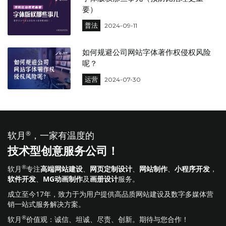
要）
普法
2024-09-11
如何规避公司网站字体著作权侵权风险
呢？
运营
2024-07-30
软月
®
，一家有温度的
技术型创意服务公司！
®
软月
专注
高端网站建设
、
网页定制设计
、
网站制作
、
小程序开发
，
软件开发
、
MG动画制作
及
画册设计
服务。
成立至今17年，致力于为用户提供高品质网站建设及数字多媒体营
销一站式服务解决方案。
®
软月
价值观：诚信、坦诚、尽责、创新。期待与您合作！