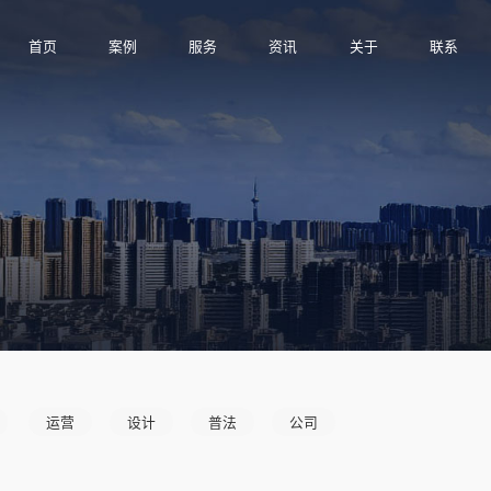
首页
案例
服务
资