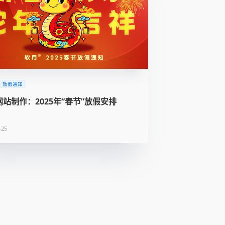
软月
放假通知
十七年的温暖
2025年南京软月“五一劳动节”
2025-04-27