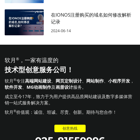
在IONOS注册购买的域名如何修改解析
记录
2024-06-14
软月
®
，一家有温度的
技术型创意服务公司！
®
软月
专注
高端网站建设
、
网页定制设计
、
网站制作
、
小程序开发
，
软件开发
、
MG动画制作
及
画册设计
服务。
成立至今17年，致力于为用户提供高品质网站建设及数字多媒体营
销一站式服务解决方案。
®
软月
价值观：诚信、坦诚、尽责、创新。期待与您合作！
创意热线