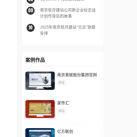
热烈祝
05
商务协
2022
06
通知
今日月
07
受理通
软月20
08
南京软
09
计创作
2025
10
安排
0月8日上班。