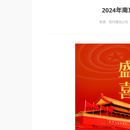
全部
运营
设计
普法
来