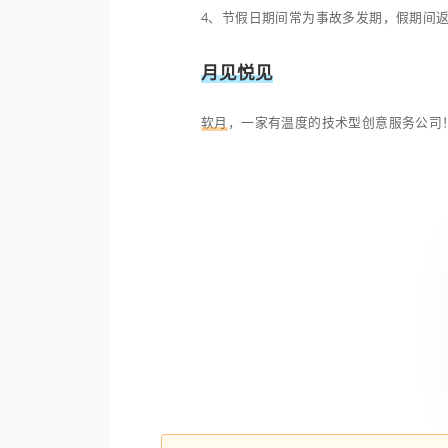
祝祖国繁荣昌盛、国富民
注意事项
1、放假前，请部门人员
除隐患；
2、技术开发及设计部门下
3、各岗位员工请提前安
4、节假日期间常为事故
月见悦见