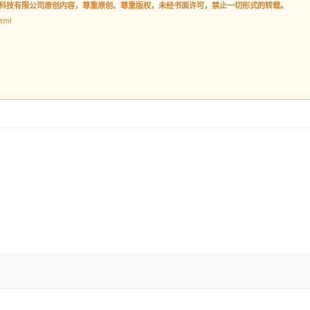
型创意服务公司！
资深建站顾问
软月杨森
TEL：18913025268
互联网行业从业18年，拥有丰富的互
联网产品设计开发经验。可以快速、
准确为您梳理项目需求。
软月公众号
还等什么？微信扫描下方二维码，
没有广告，仅有干货！
快来成为小森的微信好友吧~