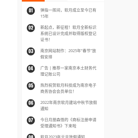
热门
弹指一
01
15年
次
新起点
02
系统已
证书！
南京网站
03
假安排
广告 |
04
理记账