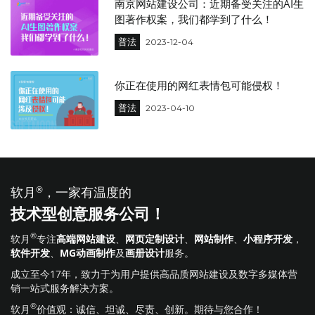
南京网站建设公司：近期备受关注的AI生
图著作权案，我们都学到了什么！
普法
2023-12-04
你正在使用的网红表情包可能侵权！
普法
2023-04-10
软月
®
，一家有温度的
技术型创意服务公司！
®
软月
专注
高端网站建设
、
网页定制设计
、
网站制作
、
小程序开发
，
软件开发
、
MG动画制作
及
画册设计
服务。
成立至今17年，致力于为用户提供高品质网站建设及数字多媒体营
销一站式服务解决方案。
®
软月
价值观：诚信、坦诚、尽责、创新。期待与您合作！