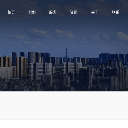
首页
案例
服务
资