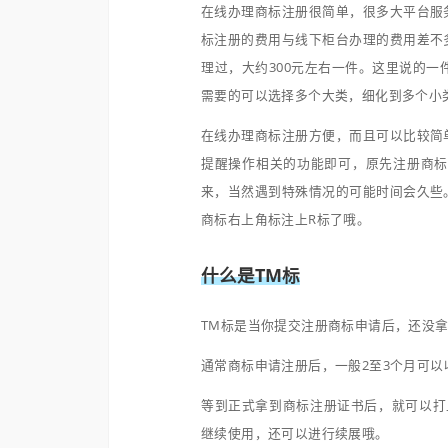
今天这个话题对于小月月
商标其实对于每一个经营
到企业品牌的使用及保护
品牌的保护显得尤为重要
标侵权的新闻。
原先，企业注册商标正常
公司多吧，价格也是比较
缴费，以及相关办理进度
在线办理商标注册很简单
标注册的费用与线下柜台
理过，大约300元左右一