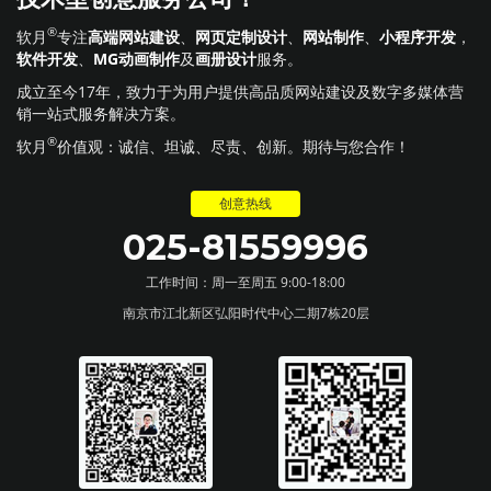
®
软月
专注
高端网站建设
、
网页定制设计
、
网站制作
、
小程序开发
，
软件开发
、
MG动画制作
及
画册设计
服务。
成立至今17年，致力于为用户提供高品质网站建设及数字多媒体营
销一站式服务解决方案。
®
软月
价值观：诚信、坦诚、尽责、创新。期待与您合作！
创意热线
025-81559996
工作时间：周一至周五 9:00-18:00
南京市江北新区弘阳时代中心二期7栋20层