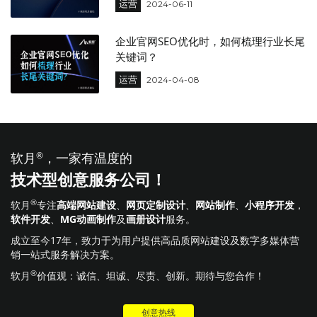
运营
2024-06-11
企业官网SEO优化时，如何梳理行业长尾
关键词？
运营
2024-04-08
软月
®
，一家有温度的
技术型创意服务公司！
®
软月
专注
高端网站建设
、
网页定制设计
、
网站制作
、
小程序开发
，
软件开发
、
MG动画制作
及
画册设计
服务。
成立至今17年，致力于为用户提供高品质网站建设及数字多媒体营
销一站式服务解决方案。
®
软月
价值观：诚信、坦诚、尽责、创新。期待与您合作！
创意热线