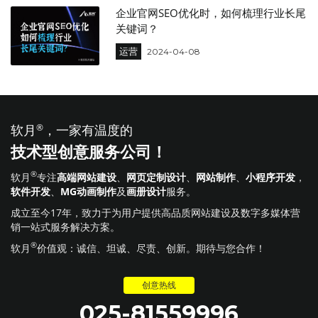
企业官网SEO优化时，如何梳理行业长尾
关键词？
运营
2024-04-08
软月
®
，一家有温度的
技术型创意服务公司！
®
软月
专注
高端网站建设
、
网页定制设计
、
网站制作
、
小程序开发
，
软件开发
、
MG动画制作
及
画册设计
服务。
成立至今17年，致力于为用户提供高品质网站建设及数字多媒体营
销一站式服务解决方案。
®
软月
价值观：诚信、坦诚、尽责、创新。期待与您合作！
创意热线
025-81559996