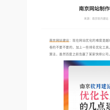
全部
运营
设计
普法
南
来
南京网站建设
：现在网站
卷的不要不要的，加上一
算法，虽然百度之前告赢