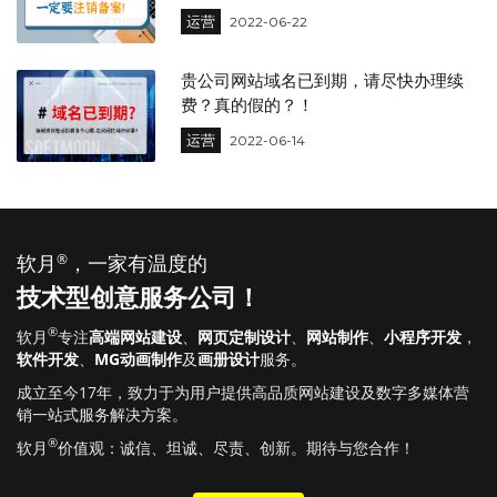
运营
2022-06-22
贵公司网站域名已到期，请尽快办理续
费？真的假的？！
运营
2022-06-14
软月
®
，一家有温度的
技术型创意服务公司！
®
软月
专注
高端网站建设
、
网页定制设计
、
网站制作
、
小程序开发
，
软件开发
、
MG动画制作
及
画册设计
服务。
成立至今17年，致力于为用户提供高品质网站建设及数字多媒体营
销一站式服务解决方案。
®
软月
价值观：诚信、坦诚、尽责、创新。期待与您合作！